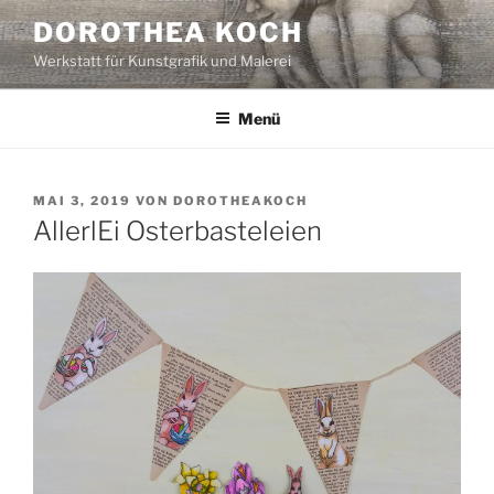
Zum
DOROTHEA KOCH
Inhalt
Werkstatt für Kunstgrafik und Malerei
springen
Menü
VERÖFFENTLICHT
MAI 3, 2019
VON
DOROTHEAKOCH
AM
AllerlEi Osterbasteleien