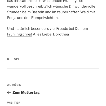
das das Gefühl des erwachenden Frühlings so
wundervoll beschreibt? Ich wünsche Dir wundervolle
Stunden beim Basteln und im zauberhaften Wald mit
Ronja und den Rumpelwichten.
Und natürlich besonders viel Freude bei Deinem
Frühlingschrei!
Alles Liebe, Dorothea
KATEGORIEN
DIY
Beitragsnavigation
Vorheriger
ZURÜCK
Beitrag
Zum Muttertag
Nächster
WEITER