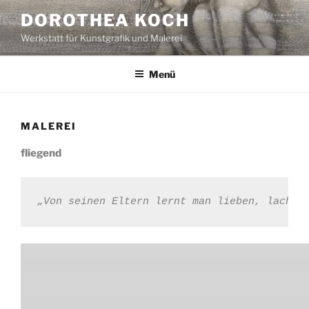
Zum
DOROTHEA KOCH
Inhalt
Werkstatt für Kunstgrafik und Malerei
springen
Menü
MALEREI
fliegend
„Von seinen Eltern lernt man lieben, lachen