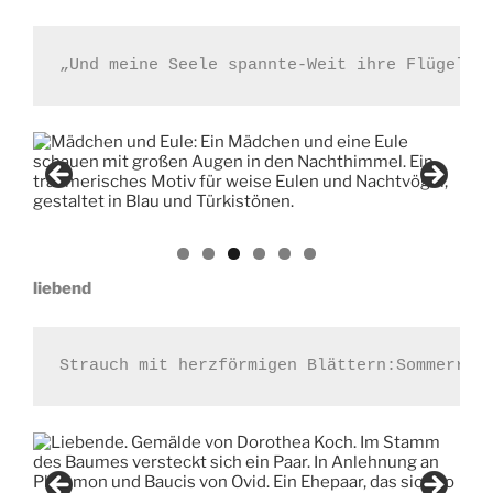
„Und meine Seele spannte-Weit ihre Flügel a
liebend
Strauch mit herzförmigen Blättern:
Sommerreg