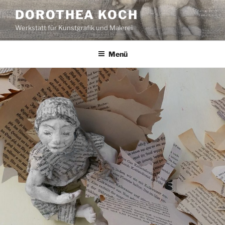
Zum
DOROTHEA KOCH
Inhalt
Werkstatt für Kunstgrafik und Malerei
springen
Menü