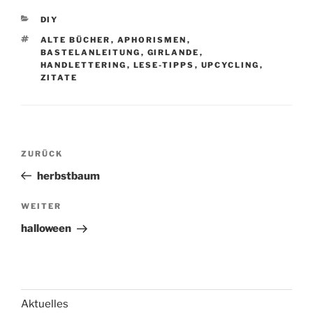
KATEGORIEN
DIY
SCHLAGWÖRTER
ALTE BÜCHER
,
APHORISMEN
,
BASTELANLEITUNG
,
GIRLANDE
,
HANDLETTERING
,
LESE-TIPPS
,
UPCYCLING
,
ZITATE
Beitragsnavigation
Vorheriger
ZURÜCK
Beitrag
herbstbaum
Nächster
WEITER
Beitrag
halloween
Aktuelles