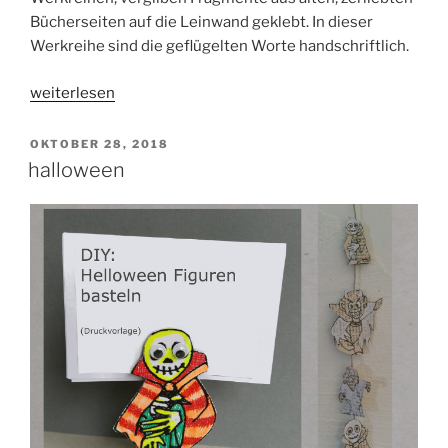
Bücherseiten auf die Leinwand geklebt. In dieser
Werkreihe sind die geflügelten Worte handschriftlich.
„Erläuterungen
weiterlesen
zur
Werkreihe
VERÖFFENTLICHT
OKTOBER 28, 2018
AM
Handschriftlich“
halloween