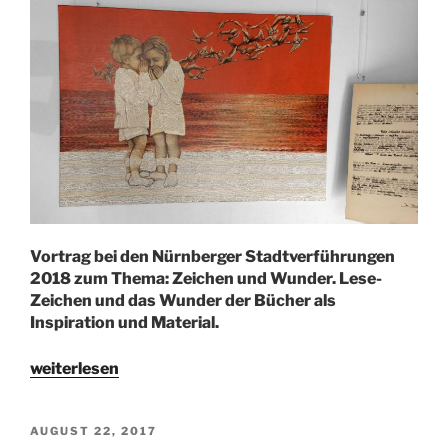
Vortrag bei den Nürnberger Stadtverführungen
2018 zum Thema: Zeichen und Wunder. Lese-
Zeichen und das Wunder der Bücher als
Inspiration und Material.
„zeichen
weiterlesen
und
wunder“
VERÖFFENTLICHT
AUGUST 22, 2017
AM