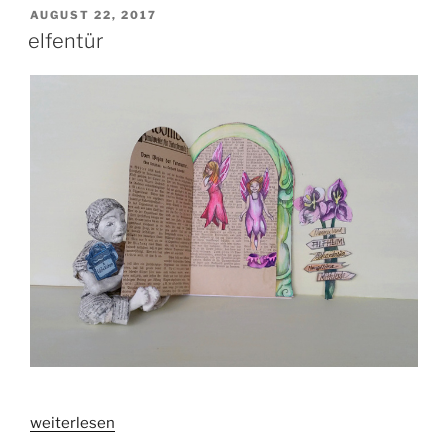
VERÖFFENTLICHT
AUGUST 22, 2017
AM
elfentür
„elfentür“
weiterlesen