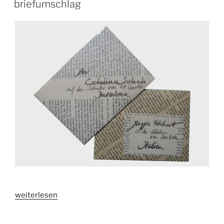
briefumschlag
„briefumschlag“
weiterlesen