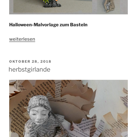
Halloween-Malvorlage zum Basteln
„halloween“
weiterlesen
VERÖFFENTLICHT
OKTOBER 28, 2018
AM
herbstgirlande