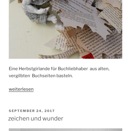
Eine Herbstgirlande für Buchliebhaber aus alten,
vergilbten Buchseiten basteln.
„herbstgirlande“
weiterlesen
VERÖFFENTLICHT
SEPTEMBER 24, 2017
AM
zeichen und wunder