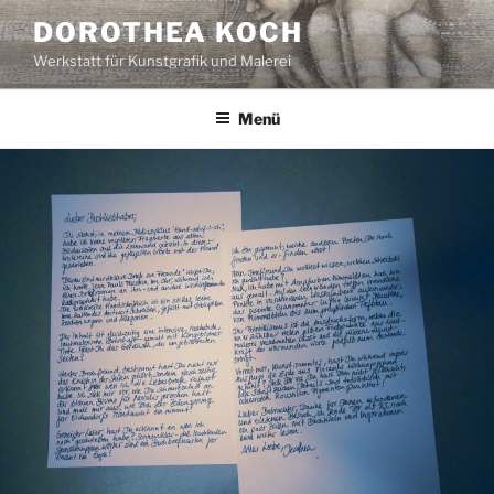
Zum
DOROTHEA KOCH
Inhalt
Werkstatt für Kunstgrafik und Malerei
springen
Menü