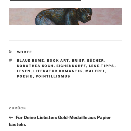
KATEGORIEN
WORTE
SCHLAGWÖRTER
BLAUE BUME
,
BOOK ART
,
BRIEF
,
BÜCHER
,
DOROTHEA KOCH
,
EICHENDORFF
,
LESE-TIPPS
,
LESEN
,
LITERATUR ROMANTIK
,
MALEREI
,
POESIE
,
POINTILLISMUS
Beitragsnavigation
Vorheriger
ZURÜCK
Beitrag
Für Deine Liebsten: Gold-Medaille aus Papier
basteln.