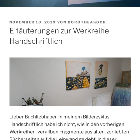
VERÖFFENTLICHT
NOVEMBER 10, 2019
VON
DOROTHEAKOCH
AM
Erläuterungen zur Werkreihe
Handschriftlich
Lieber Buchliebhaber, in meinem Bilderzyklus
Handschriftlich habe ich nicht, wie in den vorherigen
Werkreihen, vergilben Fragmente aus alten, zerliebten
Bücherseiten auf die Leinwand geklebt. In dieser