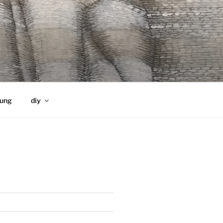
rung
diy