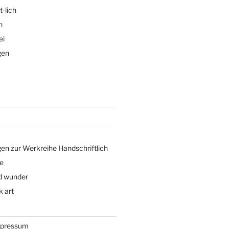
t-lich
n
ei
gen
en zur Werkreihe Handschriftlich
e
d wunder
k art
mpressum