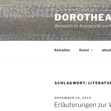
Zum
Inhalt
DOROTHEA
springen
Werkstatt für Kunstgrafik und 
Aktuelles
Kunst
abou
SCHLAGWORT:
LITERATU
VERÖFFENTLICHT
NOVEMBER 10, 2019
AM
Erläuterungen zur 