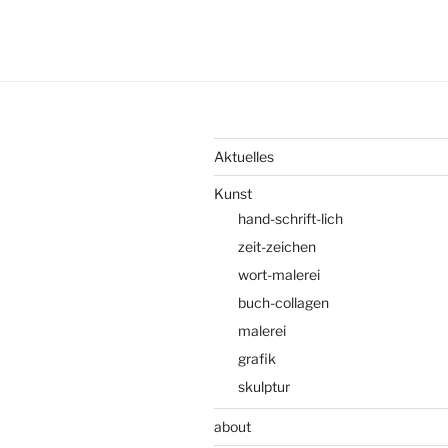
Werkreihe
Handschriftlich“
Aktuelles
Kunst
hand-schrift-lich
zeit-zeichen
wort-malerei
buch-collagen
malerei
grafik
skulptur
about