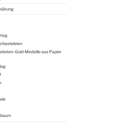
klärung
rtag
terbasteleien
iebsten: Gold-Medaille aus Papier
lag
f
m
nde
tbaum