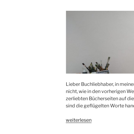
Lieber Buchliebhaber, in meine
nicht, wie in den vorherigen We
zerliebten Bücherseiten auf di
sind die geflügelten Worte hand
„Erläuterungen
weiterlesen
zur