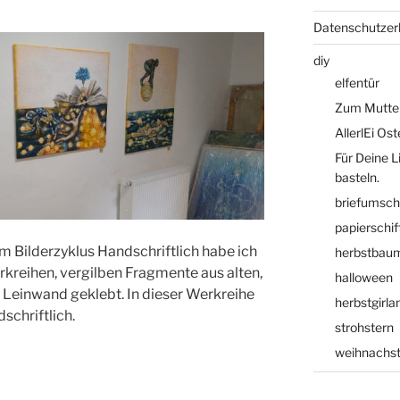
Datenschutzer
diy
elfentür
Zum Mutte
AllerlEi Os
Für Deine L
basteln.
briefumsch
papierschif
m Bilderzyklus Handschriftlich habe ich
herbstbau
rkreihen, vergilben Fragmente aus alten,
halloween
e Leinwand geklebt. In dieser Werkreihe
herbstgirla
schriftlich.
strohstern
weihnachs