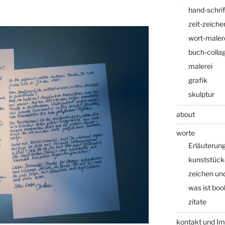
hand-schrif
zeit-zeiche
wort-maler
buch-colla
malerei
grafik
skulptur
about
worte
Erläuterung
kunststück
zeichen un
was ist boo
zitate
kontakt und I