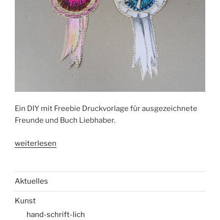
Ein DIY mit Freebie Druckvorlage für ausgezeichnete
Freunde und Buch Liebhaber.
„Für
weiterlesen
Deine
Liebsten:
Gold-
Aktuelles
Medaille
Kunst
aus
Papier
hand-schrift-lich