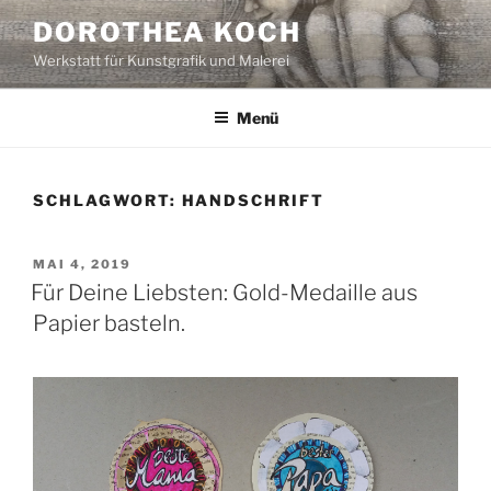
Zum
DOROTHEA KOCH
Inhalt
Werkstatt für Kunstgrafik und Malerei
springen
Menü
SCHLAGWORT:
HANDSCHRIFT
VERÖFFENTLICHT
MAI 4, 2019
AM
Für Deine Liebsten: Gold-Medaille aus
Papier basteln.