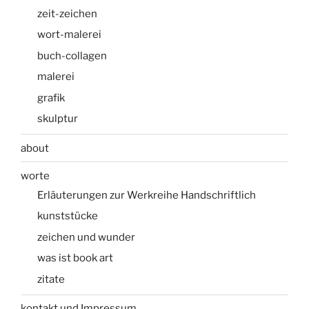
basteln.“
zeit-zeichen
wort-malerei
buch-collagen
malerei
grafik
skulptur
about
worte
Erläuterungen zur Werkreihe Handschriftlich
kunststücke
zeichen und wunder
was ist book art
zitate
kontakt und Impressum