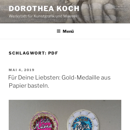
Zum
DOROTHEA KOCH
Inhalt
Werkstatt für Kunstgrafik und Malerei
springen
Menü
SCHLAGWORT:
PDF
VERÖFFENTLICHT
MAI 4, 2019
AM
Für Deine Liebsten: Gold-Medaille aus
Papier basteln.