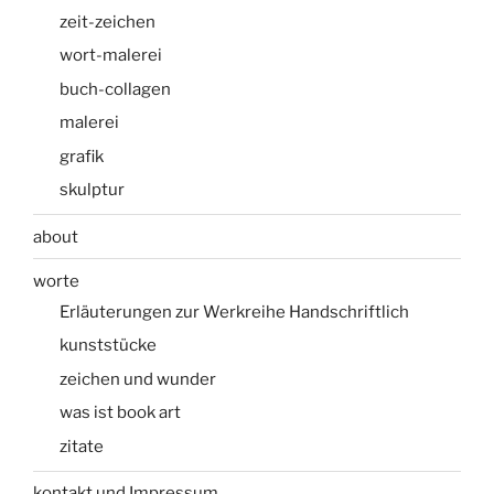
basteln.“
zeit-zeichen
wort-malerei
buch-collagen
malerei
grafik
skulptur
about
worte
Erläuterungen zur Werkreihe Handschriftlich
kunststücke
zeichen und wunder
was ist book art
zitate
kontakt und Impressum