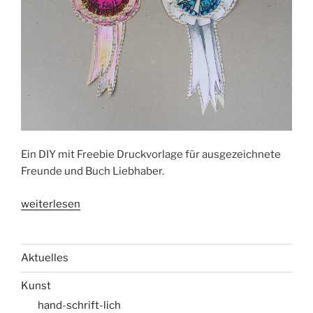
Ein DIY mit Freebie Druckvorlage für ausgezeichnete
Freunde und Buch Liebhaber.
„Für
weiterlesen
Deine
Liebsten:
Gold-
Aktuelles
Medaille
Kunst
aus
Papier
hand-schrift-lich